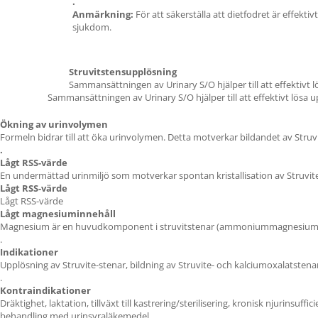
.
Anmärkning:
För att säkerställa att dietfodret är effek
sjukdom.
Struvitstensupplösning
Sammansättningen av Urinary S/O hjälper till att effektivt l
Sammansättningen av Urinary S/O hjälper till att effektivt lösa u
Ökning av urinvolymen
Formeln bidrar till att öka urinvolymen. Detta motverkar bildandet av Struv
.
Lågt RSS-värde
En undermättad urinmiljö som motverkar spontan kristallisation av Struvit
Lågt RSS-värde
Lågt RSS-värde
Lågt magnesiuminnehåll
Magnesium är en huvudkomponent i struvitstenar (ammoniummagnesiumf
.
Indikationer
Upplösning av Struvite-stenar, bildning av Struvite- och kalciumoxalatstenar,
.
Kontraindikationer
Dräktighet, laktation, tillväxt till kastrering/sterilisering, kronisk njurinsuf
behandling med urinsyraläkemedel