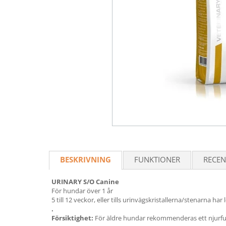
BESKRIVNING
FUNKTIONER
RECEN
URINARY S/O Canine
För hundar över 1 år
5 till 12 veckor, eller tills urinvägskristallerna/stenarna h
.
Försiktighet:
För äldre hundar rekommenderas ett njurfu