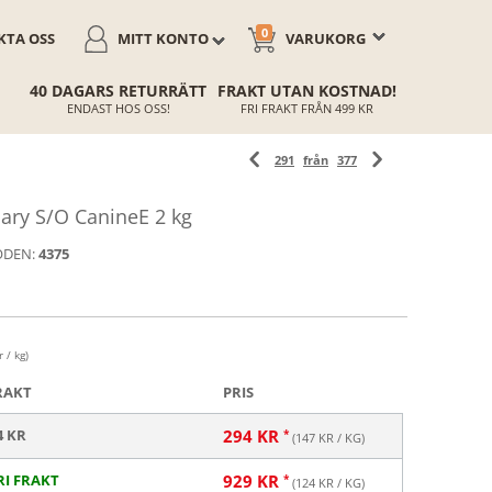
0
TA OSS
MITT KONTO
VARUKORG
40 DAGARS RETURRÄTT
FRAKT UTAN KOSTNAD!
ENDAST HOS OSS!
FRI FRAKT FRÅN 499 KR
291
från
377
ary S/O CanineE 2 kg
ODEN:
4375
 / kg)
RAKT
PRIS
4 KR
294
KR
(
147
KR / KG)
RI FRAKT
929
KR
(
124
KR / KG)