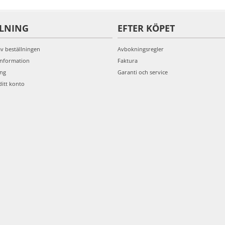
LLNING
EFTER KÖPET
av beställningen
Avbokningsregler
information
Faktura
ing
Garanti och service
ditt konto