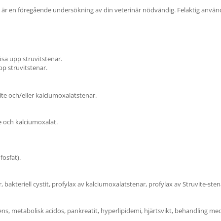
tivt är en föregående undersökning av din veterinär nödvändig. Felaktig anv
ösa upp struvitstenar.
pp struvitstenar.
ite och/eller kalciumoxalatstenar.
e och kalciumoxalat.
osfat).
 bakteriell cystit, profylax av kalciumoxalatstenar, profylax av Struvite-sten
ficiens, metabolisk acidos, pankreatit, hyperlipidemi, hjärtsvikt, behandling med