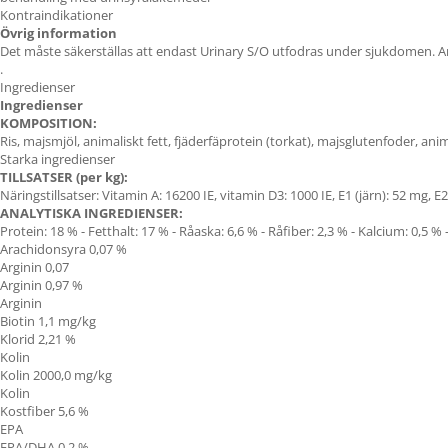
Kontraindikationer
Övrig information
Det måste säkerställas att endast Urinary S/O utfodras under sjukdomen. 
.
Ingredienser
Ingredienser
KOMPOSITION:
Ris, majsmjöl, animaliskt fett, fjäderfäprotein (torkat), majsglutenfoder, anima
Starka ingredienser
TILLSATSER (per kg):
Näringstillsatser: Vitamin A: 16200 IE, vitamin D3: 1000 IE, E1 (järn): 52 mg, 
ANALYTISKA INGREDIENSER:
Protein: 18 % - Fetthalt: 17 % - Råaska: 6,6 % - Råfiber: 2,3 % - Kalcium: 0,5 %
Arachidonsyra 0,07 %
Arginin 0,07
Arginin 0,97 %
Arginin
Biotin 1,1 mg/kg
Klorid 2,21 %
Kolin
Kolin 2000,0 mg/kg
Kolin
Kostfiber 5,6 %
EPA
EPA/DHA
0,2 %