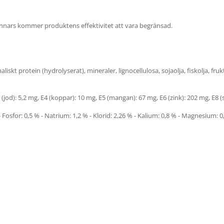
Annars kommer produktens effektivitet att vara begränsad.
liskt protein (hydrolyserat), mineraler, lignocellulosa, sojaolja, fiskolja, fru
E2 (jod): 5,2 mg, E4 (koppar): 10 mg, E5 (mangan): 67 mg, E6 (zink): 202 mg, E8
 - Fosfor: 0,5 % - Natrium: 1,2 % - Klorid: 2,26 % - Kalium: 0,8 % - Magnesium: 