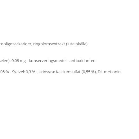
ktooligosackarider, ringblomsextrakt (luteinkälla).
 (selen): 0,08 mg - konserveringsmedel - antioxidanter.
0,05 % - Svavel: 0,3 % - Urinsyra: Kalciumsulfat (0,55 %), DL-metionin.