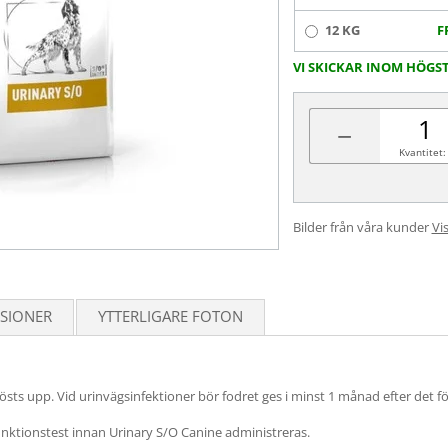
12 KG
F
VI SKICKAR INOM HÖGS
−
Kvantitet:
Bilder från våra kunder
Vis
SIONER
YTTERLIGARE FOTON
ar lösts upp. Vid urinvägsinfektioner bör fodret ges i minst 1 månad efter det 
nktionstest innan Urinary S/O Canine administreras.