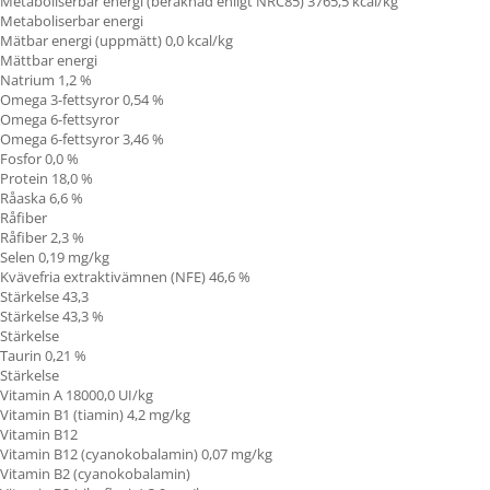
Metaboliserbar energi (beräknad enligt NRC85) 3765,5 kcal/kg
Metaboliserbar energi
Mätbar energi (uppmätt) 0,0 kcal/kg
Mättbar energi
Natrium 1,2 %
Omega 3-fettsyror 0,54 %
Omega 6-fettsyror
Omega 6-fettsyror 3,46 %
Fosfor 0,0 %
Protein 18,0 %
Råaska 6,6 %
Råfiber
Råfiber 2,3 %
Selen 0,19 mg/kg
Kvävefria extraktivämnen (NFE) 46,6 %
Stärkelse 43,3
Stärkelse 43,3 %
Stärkelse
Taurin 0,21 %
Stärkelse
Vitamin A 18000,0 UI/kg
Vitamin B1 (tiamin)
4,2 mg/kg
Vitamin B12
Vitamin B12 (cyanokobalamin) 0,07 mg/kg
Vitamin B2 (cyanokobalamin)