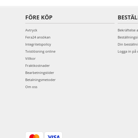
FÖRE KÖP
BESTÄ
Avtryck
Bekräftelse 
Fera24 ansökan
Beställnings
Integritetspolicy
Din beställn
Tvistlösning online
Logga in på 
Villkor
Fraktkostnader
Bearbetningstider
Betalningsmetoder
Om oss