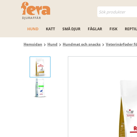
DJURAFFÄR
HUND
KATT
SMÅ DJUR
FÅGLAR
FISK
REPTI
Hemsidan
Hund
Hundmat och snacks
Veterinärfoder f