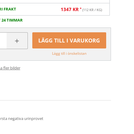
RI FRAKT
1347
KR
(
112
KR / KG)
T 24 TIMMAR
+
LÄGG TILL I VARUKORG
Lägg till i önskelistan
a fler bilder
första negativa urinprovet