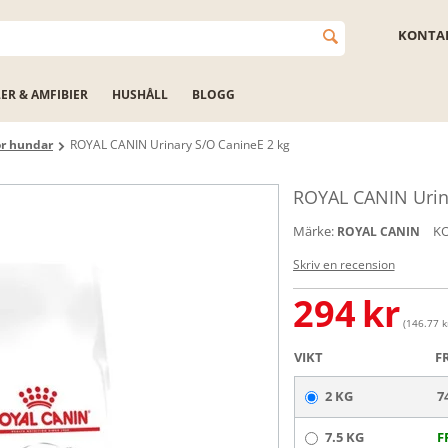
KONTAK
LER & AMFIBIER
HUSHÅLL
BLOGG
ör hundar
ROYAL CANIN Urinary S/O CanineE 2 kg
ROYAL CANIN Urin
Märke:
K
ROYAL CANIN
Skriv en recension
294
kr
(146.77 kr
VIKT
F
2 KG
7
7.5 KG
F