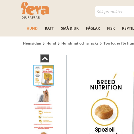
DJURAFFÄR
HUND
KATT
SMÅ DJUR
FÅGLAR
FISK
REPTI
Hemsidan
Hund
Hundmat och snacks
Torrfoder för hu