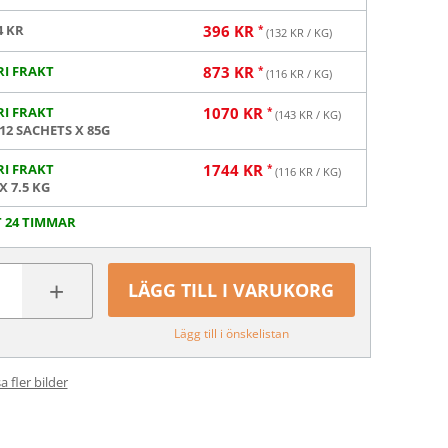
4 KR
396
KR
(
132
KR / KG)
RI FRAKT
873
KR
(
116
KR / KG)
RI FRAKT
1070
KR
(
143
KR / KG)
 12 SACHETS X 85G
RI FRAKT
1744
KR
(
116
KR / KG)
 X 7.5 KG
T 24 TIMMAR
+
LÄGG TILL I VARUKORG
Lägg till i önskelistan
a fler bilder