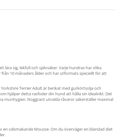
tt lära sig, lekfull och självsäker. Varje hundras har olika
r från 10 månaders ålder och har utformats speciellt för att
 Yorkshire Terrier Adult är berikat med gurkörtsolja och
m hjälper detta rasfoder din hund att hålla sin idealvikt. Det
nna munhygien. Noggrant utvalda råvaror säkerställer maximal
orm av en välsmakande Mousse. Om du överväger en blandad diet
der.