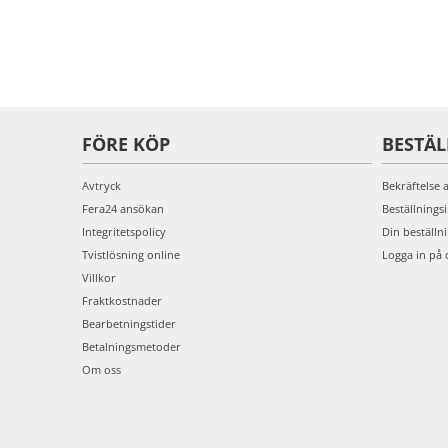
FÖRE KÖP
BESTÄ
Avtryck
Bekräftelse 
Fera24 ansökan
Beställnings
Integritetspolicy
Din beställn
Tvistlösning online
Logga in på 
Villkor
Fraktkostnader
Bearbetningstider
Betalningsmetoder
Om oss