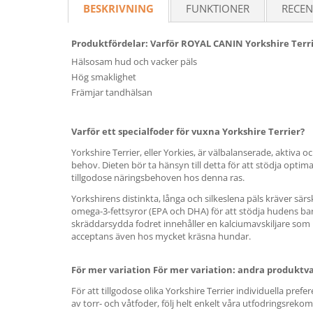
BESKRIVNING
FUNKTIONER
RECEN
Produktfördelar: Varför ROYAL CANIN Yorkshire Terri
Hälsosam hud och vacker päls
Hög smaklighet
Främjar tandhälsan
Varför ett specialfoder för vuxna Yorkshire Terrier?
Yorkshire Terrier, eller Yorkies, är välbalanserade, aktiva oc
behov. Dieten bör ta hänsyn till detta för att stödja optim
tillgodose näringsbehoven hos denna ras.
Yorkshirens distinkta, långa och silkeslena päls kräver sär
omega-3-fettsyror (EPA och DHA) för att stödja hudens barri
skräddarsydda fodret innehåller en kalciumavskiljare som
acceptans även hos mycket kräsna hundar.
För mer variation
För mer variation: andra produktv
För att tillgodose olika Yorkshire Terrier individuella p
av torr- och våtfoder, följ helt enkelt våra utfodringsreko