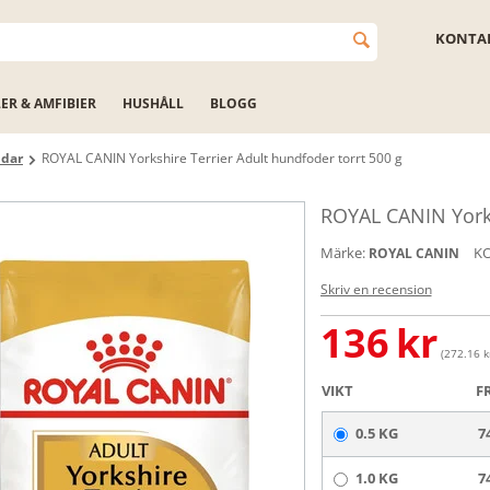
KONTAK
LER & AMFIBIER
HUSHÅLL
BLOGG
ndar
ROYAL CANIN Yorkshire Terrier Adult hundfoder torrt 500 g
ROYAL CANIN Yorks
Märke:
K
ROYAL CANIN
Skriv en recension
136
kr
(272.16 kr
VIKT
F
0.5 KG
7
1.0 KG
7