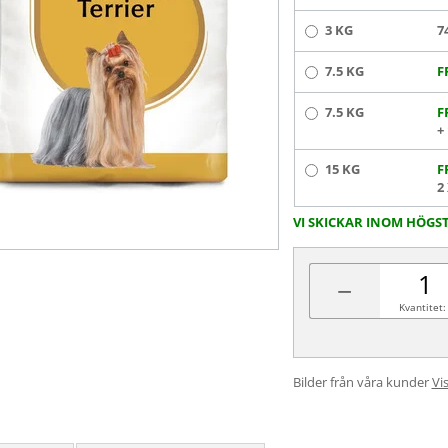
3 KG
7
7.5 KG
F
7.5 KG
F
+
15 KG
F
2
VI SKICKAR INOM HÖGS
−
Kvantitet:
Bilder från våra kunder
Vis