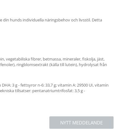
 din hunds individuella näringsbehov och livsstil. Detta
n, vegetabiliska fibrer, betmassa, mineraler, fiskolja, jäst,
fenoler), ringblomsextrakt (källa till lutein), hydrolysat från
 DHA: 3 g - fettsyror n-6: 33,7 g; vitamin A: 29500 UI, vitamin
ekniska tillsatser: pentanatriumtrifosfat: 3,5 g -
NYTT MEDDELANDE