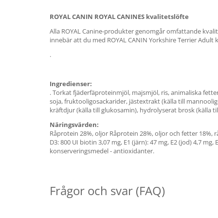
ROYAL CANIN
ROYAL CANINES kvalitetslöfte
Alla ROYAL Canine-produkter genomgår omfattande kvalitetsk
innebär att du med ROYAL CANIN Yorkshire Terrier Adult k
.
Ingredienser:
. Torkat fjäderfäproteinmjöl, majsmjöl, ris, animaliska fette
soja, fruktooligosackarider, jästextrakt (källa till mannoolig
kräftdjur (källa till glukosamin), hydrolyserat brosk (källa ti
Näringsvärden:
Råprotein 28%, oljor Råprotein 28%, oljor och fetter 18%, råa
D3: 800 UI biotin 3,07 mg, E1 (järn): 47 mg, E2 (jod) 4,7 mg,
konserveringsmedel - antioxidanter.
Frågor och svar (FAQ)