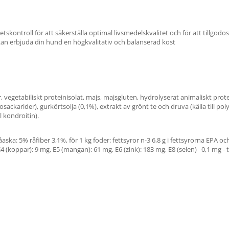
ontroll för att säkerställa optimal livsmedelskvalitet och för att tillgodose
an erbjuda din hund en högkvalitativ och balanserad kost
r, vegetabiliskt proteinisolat, majs, majsgluten, hydrolyserat animaliskt protei
osackarider), gurkörtsolja (0,1%), extrakt av grönt te och druva (källa till poly
ll kondroitin).
ska: 5% råfiber 3,1%, för 1 kg foder: fettsyror n-3 6,8 g i fettsyrorna EPA och
 E4 (koppar): 9 mg, E5 (mangan): 61 mg, E6 (zink): 183 mg, E8 (selen) 0,1 mg - t