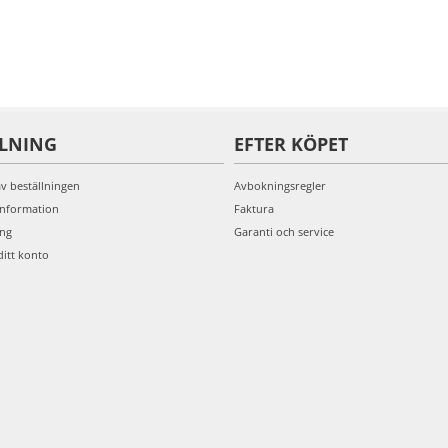
LLNING
EFTER KÖPET
av beställningen
Avbokningsregler
information
Faktura
ing
Garanti och service
ditt konto