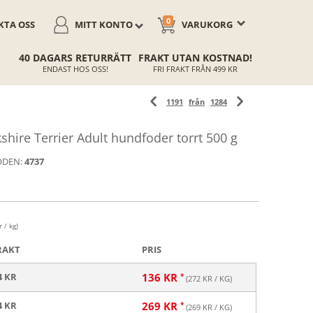
0
TA OSS
MITT KONTO
VARUKORG
40 DAGARS RETURRÄTT
FRAKT UTAN KOSTNAD!
ENDAST HOS OSS!
FRI FRAKT FRÅN 499 KR
1191
från
1284
hire Terrier Adult hundfoder torrt 500 g
ODEN:
4737
 / kg)
RAKT
PRIS
4 KR
136
KR
(
272
KR / KG)
4 KR
269
KR
(
269
KR / KG)