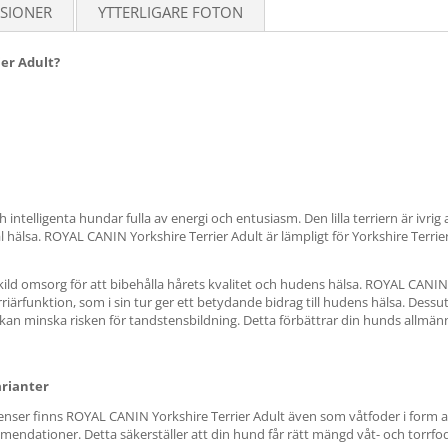
SIONER
YTTERLIGARE FOTON
er Adult?
h intelligenta hundar fulla av energi och entusiasm. Den lilla terriern är ivrig a
al hälsa. ROYAL CANIN Yorkshire Terrier Adult är lämpligt för Yorkshire Terrie
skild omsorg för att bibehålla hårets kvalitet och hudens hälsa. ROYAL CANIN
ärfunktion, som i sin tur ger ett betydande bidrag till hudens hälsa. Dessuto
 kan minska risken för tandstensbildning. Detta förbättrar din hunds allmä
arianter
referenser finns ROYAL CANIN Yorkshire Terrier Adult även som våtfoder i f
mmendationer. Detta säkerställer att din hund får rätt mängd våt- och torrfo