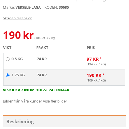
Märke:
KODEN:
30685
VERSELE-LAGA
Skriv en recension
190
kr
(108.59 kr / kg)
VIKT
FRAKT
PRIS
0.5 KG
74 KR
97
KR
(
194
KR / KG)
1.75 KG
74 KR
190
KR
(
109
KR / KG)
VI SKICKAR INOM HÖGST 24 TIMMAR
Bilder från våra kunder
Visa fler bilder
Beskrivning