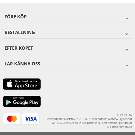
FÖRE KÖP
BESTÄLLNING
EFTER KÖPET
LÄR KÄNNA OSS
FERA 24 UG
Blankenfelder Dorfstraße 94 15827 Blankenfelde-Mahlow (Tyskland)
VAT SE502094669401 (* Alla priser inkluderar moms / plus frakt)
E-post:
info@fera.se