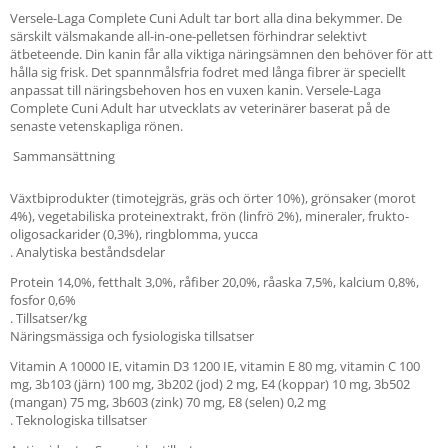
Versele-Laga Complete Cuni Adult tar bort alla dina bekymmer. De
särskilt välsmakande all-in-one-pelletsen förhindrar selektivt
ätbeteende. Din kanin får alla viktiga näringsämnen den behöver för att
hålla sig frisk. Det spannmålsfria fodret med långa fibrer är speciellt
anpassat till näringsbehoven hos en vuxen kanin. Versele-Laga
Complete Cuni Adult har utvecklats av veterinärer baserat på de
senaste vetenskapliga rönen.
Sammansättning
Växtbiprodukter (timotejgräs, gräs och örter 10%), grönsaker (morot
4%), vegetabiliska proteinextrakt, frön (linfrö 2%), mineraler, frukto-
oligosackarider (0,3%), ringblomma, yucca
. Analytiska beståndsdelar
Protein 14,0%, fetthalt 3,0%, råfiber 20,0%, råaska 7,5%, kalcium 0,8%,
fosfor 0,6%
. Tillsatser/kg
Näringsmässiga och fysiologiska tillsatser
Vitamin A 10000 IE, vitamin D3 1200 IE, vitamin E 80 mg, vitamin C 100
mg, 3b103 (järn) 100 mg, 3b202 (jod) 2 mg, E4 (koppar) 10 mg, 3b502
(mangan) 75 mg, 3b603 (zink) 70 mg, E8 (selen) 0,2 mg
. Teknologiska tillsatser