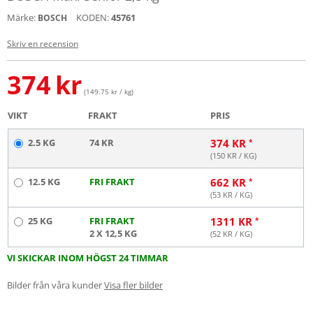
Märke:
KODEN:
45761
BOSCH
Skriv en recension
374
kr
(149.75 kr / kg)
VIKT
FRAKT
PRIS
2.5 KG
74 KR
374
KR
(
150
KR / KG)
12.5 KG
FRI FRAKT
662
KR
(
53
KR / KG)
25 KG
FRI FRAKT
1311
KR
2 X 12,5 KG
(
52
KR / KG)
VI SKICKAR INOM HÖGST 24 TIMMAR
Bilder från våra kunder
Visa fler bilder