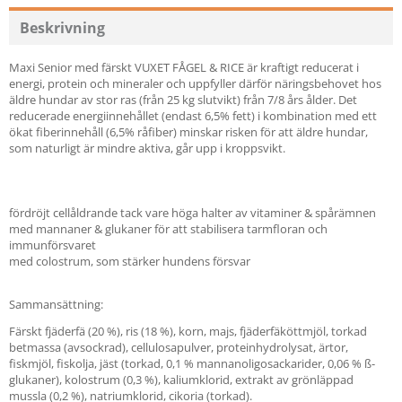
Beskrivning
Maxi Senior med färskt VUXET FÅGEL & RICE är kraftigt reducerat i
energi, protein och mineraler och uppfyller därför näringsbehovet hos
äldre hundar av stor ras (från 25 kg slutvikt) från 7/8 års ålder. Det
reducerade energiinnehållet (endast 6,5% fett) i kombination med ett
ökat fiberinnehåll (6,5% råfiber) minskar risken för att äldre hundar,
som naturligt är mindre aktiva, går upp i kroppsvikt.
fördröjt cellåldrande tack vare höga halter av vitaminer & spårämnen
med mannaner & glukaner för att stabilisera tarmfloran och
immunförsvaret
med colostrum, som stärker hundens försvar
Sammansättning:
Färskt fjäderfä (20 %), ris (18 %), korn, majs, fjäderfäköttmjöl, torkad
betmassa (avsockrad), cellulosapulver, proteinhydrolysat, ärtor,
fiskmjöl, fiskolja, jäst (torkad, 0,1 % mannanoligosackarider, 0,06 % ß-
glukaner), kolostrum (0,3 %), kaliumklorid, extrakt av grönläppad
mussla (0,2 %), natriumklorid, cikoria (torkad).