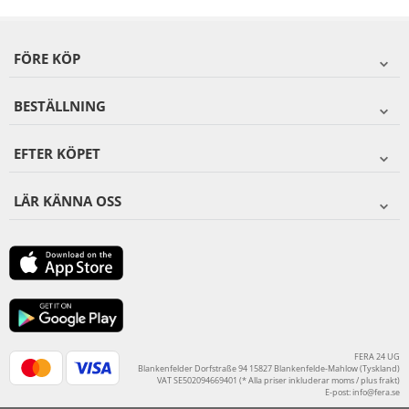
FÖRE KÖP
BESTÄLLNING
EFTER KÖPET
LÄR KÄNNA OSS
FERA 24 UG
Blankenfelder Dorfstraße 94 15827 Blankenfelde-Mahlow (Tyskland)
VAT SE502094669401 (* Alla priser inkluderar moms / plus frakt)
E-post:
info@fera.se