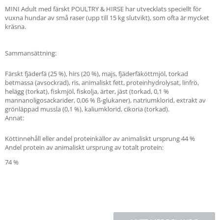
MINI Adult med färskt POULTRY & HIRSE har utvecklats speciellt för
vuxna hundar av små raser (upp till 15 kg slutvikt), som ofta är mycket
kräsna.
Sammansättning:
Färskt fjäderfä (25 %), hirs (20 %), majs, fjäderfäköttmjöl, torkad
betmassa (avsockrad), ris, animaliskt fett, proteinhydrolysat, linfrö,
helägg (torkat), fiskmjöl, fiskolja, ärter, jäst (torkad, 0,1 %
mannanoligosackarider, 0,06 % ß-glukaner), natriumklorid, extrakt av
grönläppad mussla (0,1 %), kaliumklorid, cikoria (torkad).
Annat:
Köttinnehåll eller andel proteinkällor av animaliskt ursprung 44 %
Andel protein av animaliskt ursprung av totalt protein:
74 %