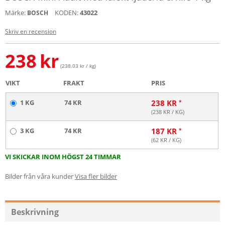
Märke:
KODEN:
43022
BOSCH
Skriv en recension
238
kr
(238.03 kr / kg)
VIKT
FRAKT
PRIS
1 KG
74 KR
238
KR
(
238
KR / KG)
3 KG
74 KR
187
KR
(
62
KR / KG)
VI SKICKAR INOM HÖGST 24 TIMMAR
Bilder från våra kunder
Visa fler bilder
Beskrivning