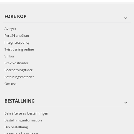
FÖRE KÖP
Avtryck
Fera24 ansökan
Integritetspolicy
Tvistlösning online
Villkor
Fraktkostnader
Bearbetningstider
Betalningsmetoder
Om oss
BESTÄLLNING
Bekräftelse av beställningen
Beställningsinformation
Din beställning
Logga in på ditt konto