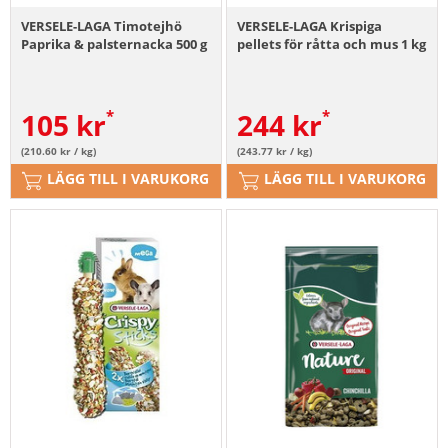
VERSELE-LAGA Timotejhö
VERSELE-LAGA Krispiga
Paprika & palsternacka 500 g
pellets för råtta och mus 1 kg
105
kr
244
kr
(210.60 kr / kg)
(243.77 kr / kg)
LÄGG TILL I VARUKORG
LÄGG TILL I VARUKORG