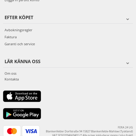
EFTER KÖPET
Avbokningsregler
Faktura
Garanti och service
LÄR KÄNNA OSS
Om oss
Kontakta
FERA 24 UG
Blankenfelder Dorfstraße 94 15827 Blankenfelde-Mahlow (Tyskland)
VAT SE502094669401 (* Alla priser inkluderar moms / plus frakt)