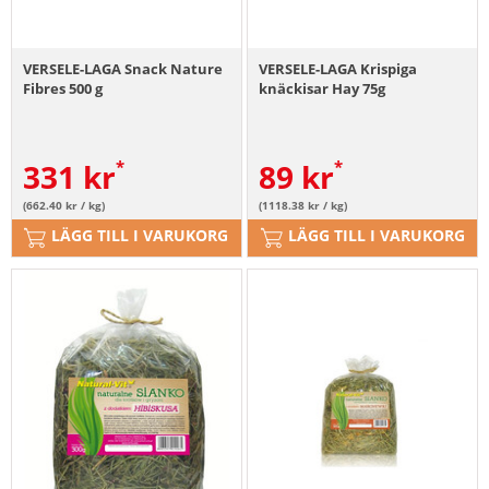
VERSELE-LAGA Snack Nature
VERSELE-LAGA Krispiga
Fibres 500 g
knäckisar Hay 75g
331
kr
89
kr
(662.40 kr / kg)
(1118.38 kr / kg)
LÄGG TILL I VARUKORG
LÄGG TILL I VARUKORG