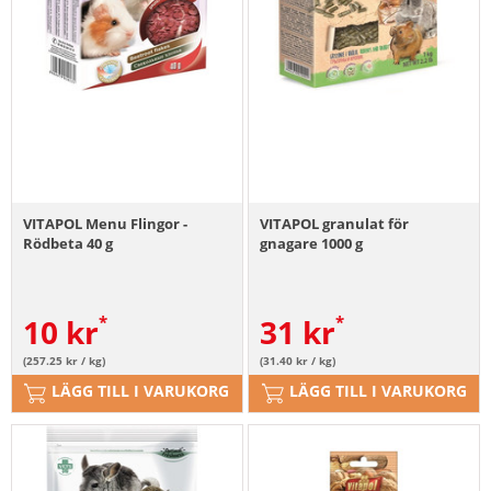
VITAPOL Menu Flingor -
VITAPOL granulat för
Rödbeta 40 g
gnagare 1000 g
10
kr
31
kr
(257.25 kr / kg)
(31.40 kr / kg)
LÄGG TILL I VARUKORG
LÄGG TILL I VARUKORG