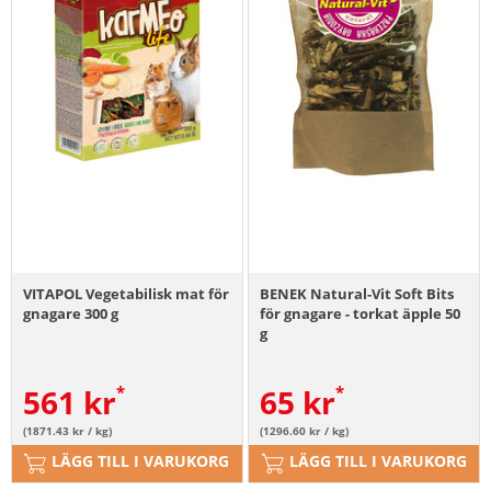
VITAPOL Vegetabilisk mat för
BENEK Natural-Vit Soft Bits
gnagare 300 g
för gnagare - torkat äpple 50
g
561
kr
65
kr
(1871.43 kr / kg)
(1296.60 kr / kg)
LÄGG TILL I VARUKORG
LÄGG TILL I VARUKORG