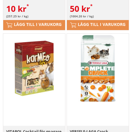
10
kr
50
kr
(257.25 kr / kg)
(1004.20 kr / kg)
LÄGG TILL I VARUKORG
LÄGG TILL I VARUKORG
VITAPOL Cocktail för gnagare
VERSELE-LAGA Crock