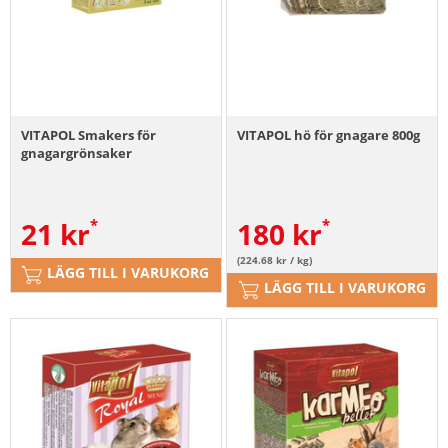
VITAPOL Smakers för
VITAPOL hö för gnagare 800g
gnagargrönsaker
21
kr
180
kr
(224.68 kr / kg)
LÄGG TILL I VARUKORG
LÄGG TILL I VARUKORG