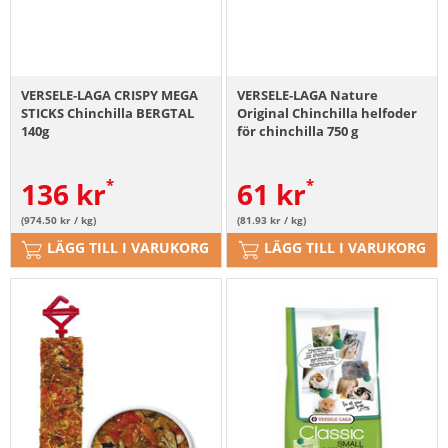
VERSELE-LAGA CRISPY MEGA
VERSELE-LAGA Nature
STICKS Chinchilla BERGTAL
Original Chinchilla helfoder
140g
för chinchilla 750 g
136
kr
61
kr
(974.50 kr / kg)
(81.93 kr / kg)
LÄGG TILL I VARUKORG
LÄGG TILL I VARUKORG