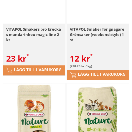
VITAPOL Smakers pro křečka
VITAPOL Smaker för gnagare
s mandarinkou magic line 2
Grönsaker (weekend style) 1
ks
st
23
kr
12
kr
(238.20 kr / kg)
LÄGG TILL I VARUKORG
LÄGG TILL I VARUKORG