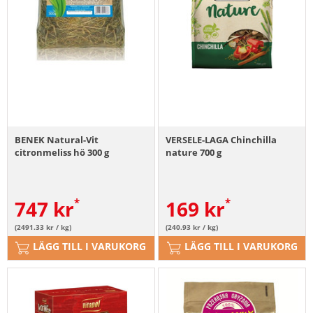
BENEK Natural-Vit
VERSELE-LAGA Chinchilla
citronmeliss hö 300 g
nature 700 g
747
kr
169
kr
(2491.33 kr / kg)
(240.93 kr / kg)
LÄGG TILL I VARUKORG
LÄGG TILL I VARUKORG