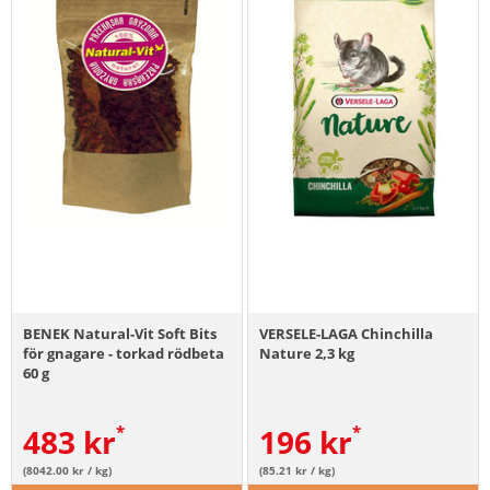
BENEK Natural-Vit Soft Bits
VERSELE-LAGA Chinchilla
för gnagare - torkad rödbeta
Nature 2,3 kg
60 g
483
kr
196
kr
(8042.00 kr / kg)
(85.21 kr / kg)